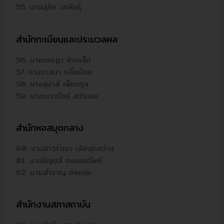
55. นายสุทิน วรพันธุ์
สำนักทะเบียนและประมวลผล
56. นายเกษฎา ป่าเหล็ก
57. นางวาสนา หลิ่มน้อย
58. นางสุมาลี เพ็ชรกูล
59. นางเนาวรัตน์ สว่างแข
สำนักหอสมุดกลาง
60. นางสาวรัตนา เลิศสุกสว่าง
61. นางอัญชลี ถนอมทรัพย์
62. นายสำราญ อ่อนชุ่ม
สำนักงานสภาสถาบัน