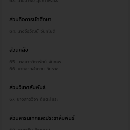
63. นางลำพึง สุระกำพลธร
ส่วนกิจการนักศึกษา
64. นางจีรวัฒน์ จันทโชติ
ส่วนคลัง
65. นางสาววิภารัตน์ จันทศร
66. นางสาวลำดวน ทินราช
ส่วนวิเทศสัมพันธ์
67. นางสาววิจา ตินตะโมระ
ส่วนสารนิเทศและประชาสัมพันธ์
68. นายจริน อ๊อดวงษ์