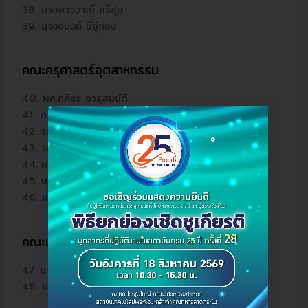
38. นางสาววาณี ศรีชุ่ม
39. นางอนงค์ นีอู่ทอง
คณะครุศาสตร์อุตสาหกรรม
40. ผศ.ศศิธร จารุสมบัติ
41. อ.ราตรี ศิริพันธุ์
42. รศ.กิติพงค์ มะโน
43. รศ.วิสุทธิ์ สุนทรกนกพงศ์
44. ผศ.ธเนศ ภิรมย์การ
45. นางพนมพร ไพบูลย์
46. นางศิริโฉม ดำรงเสถียร
คณะเทคโนโลยีการเกษตร
47. นางณหทัย วิจิตโรทัย
48. นางสาวมาเรียม ดาราฉาย