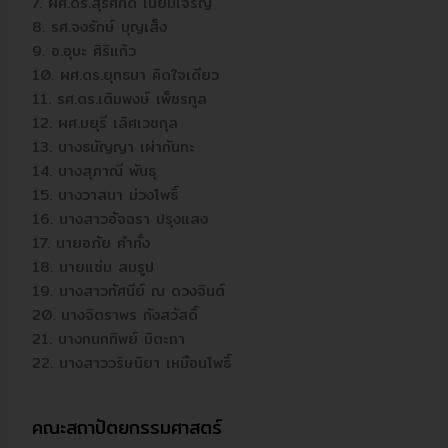
7. ผศ.ดร.สุรศักดิ์ เนียมเจริญ
8. รศ.จงรักษ์ บุญเส็ง
9. อ.อุบะ ศิริแก้ว
10. ผศ.ดร.ยุทธนา คิดใจเดียว
11. รศ.ดร.เติมพงษ์ เพ็ชรกูล
12. ผศ.มยุรี เลิศเวชกุล
13. นางธนัญญา เผ่ากันทะ
14. นางสุภาณี พันธุ
15. นางวาสนา ม่วงโพธิ์
16. นางสาวอัจฉรา ปรุงแสง
17. นายอภัย คำทั่ง
18. นายแช่ม สมรูป
19. นางสาวทัศนีย์ ณ ดวงจินต์
20. นางจิตราพร กังสวัสดิ์
21. นางกนกทิพย์ มิตะถา
22. นางสาววริษนิยา เหมือนโพธิ์
คณะสถาปัตยกรรมศาสตร์