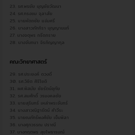
23. รศ.พรชัย บุญชัยวัฒนา
24. รศ.ทรงชม จุลาสัย
25. นายหัตถชัย แจ่มศรี
26. นางสาวภัททิรา บุญญานนท์
27. นางจตุพร กรีดกราย
28. นางจันทนา จิรภิญญากุล
คณะวิทยาศาสตร์
29. รศ.ประยงค์ ดวงดี
30. รศ.วิชิต ศิริโชติ
31. ผศ.พิสมัย ชัยรัตน์อุทัย
32. รศ.สมศักดิ์ วรมงคลชัย
33. นายสุรินทร์ เหล่าพระจันทร์
34. นางสาวณิฐารัตน์ คำวีระ
35. นายณภัทร์พงศ์ชัย เข็มพิลา
36. นางศุภวรรณ ปราณี
37. นางกฤตพร สุขโพธารมณ์