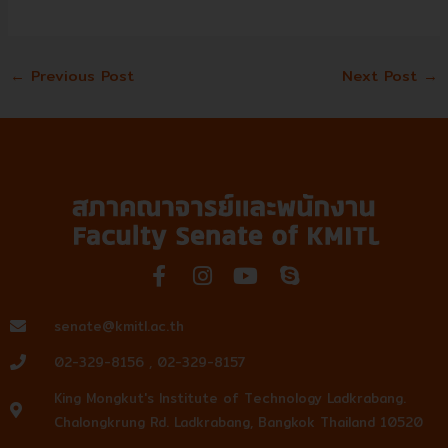
←
Previous Post
Next Post
→
F
I
Y
S
a
n
o
k
c
s
u
y
senate@kmitl.ac.th
e
t
t
p
02-329-8156 , 02-329-8157
b
a
u
e
o
g
b
King Mongkut's Institute of Technology Ladkrabang.
o
r
e
Chalongkrung Rd. Ladkrabang, Bangkok Thailand 10520
k
a