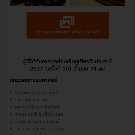
ดูภาพบรรยากาศภายในงานทั้งหมด
ผู้ที่ได้รับการยกย่องเชิดชูเกียรติ ประจำปี
2557 (ครั้งที่ 16) จำนวน 71 คน
คณะวิศวกรรมศาสตร์
1. รศ.สุพรรณ กุลพาณิชย์
2. รศ.วิริยะ กองรัตน์
3. ผศ.ดร.วิศิษฏ์ หิรัญกิตติ
4. รศ.ดร.สุรพันธุ์ เอื้อไพบูลย์
5. รศ.ดร.ชูชาติ ปิณฑวิรุจน์
6. รศ.ดร.ปราโมทย์ วาดเขียน