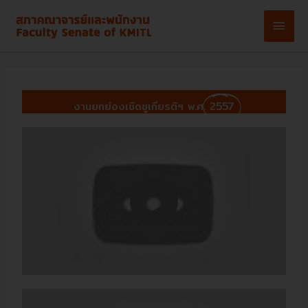
Skip
Main
to
content
Men
งานยกย่องเชิดชูเกียรติฯ พ.ศ.
2557