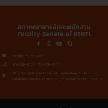
F
I
Y
S
a
n
o
k
c
s
u
y
senate@kmitl.ac.th
e
t
t
p
02-329-8156 , 02-329-8157
b
a
u
e
o
g
b
King Mongkut's Institute of Technology Ladkrabang.
o
r
e
Chalongkrung Rd. Ladkrabang, Bangkok Thailand 10520
k
a
-
m
f