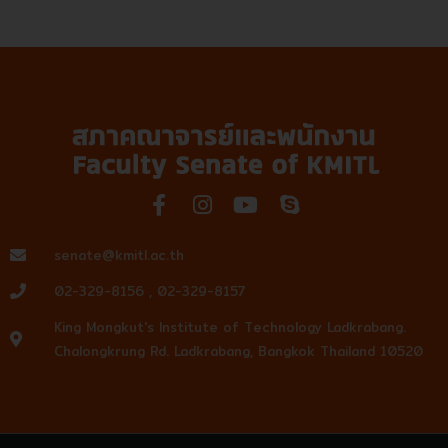
F
I
Y
S
a
n
o
k
c
s
u
y
senate@kmitl.ac.th
e
t
t
p
02-329-8156 , 02-329-8157
b
a
u
e
o
g
b
King Mongkut's Institute of Technology Ladkrabang.
o
r
e
Chalongkrung Rd. Ladkrabang, Bangkok Thailand 10520
k
a
-
m
f