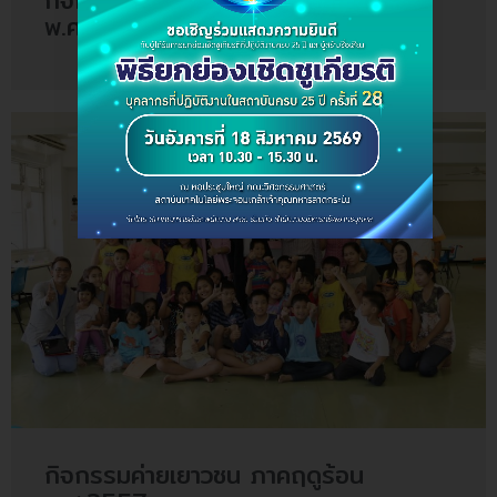
พ.ศ.2558
กิจกรรมค่ายเยาวชน ภาคฤดูร้อน